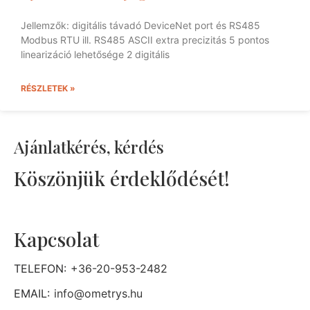
Jellemzők: digitális távadó DeviceNet port és RS485
Modbus RTU ill. RS485 ASCII extra precizitás 5 pontos
linearizáció lehetősége 2 digitális
RÉSZLETEK »
Ajánlatkérés, kérdés
Köszönjük érdeklődését!
Kapcsolat
TELEFON:
+36-20-953-2482
EMAIL:
info@ometrys.hu