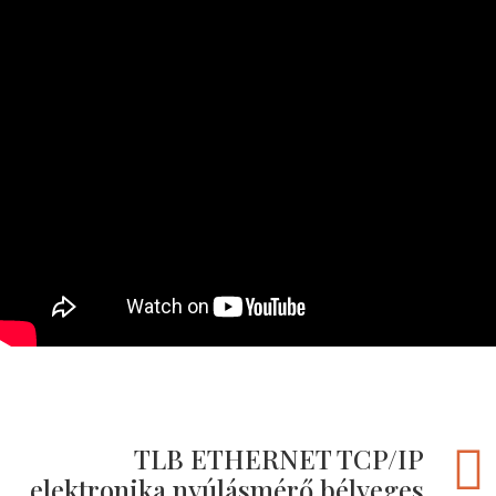
TLB ETHERNET TCP/IP
elektronika nyúlásmérő bélyeges