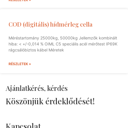
COD (digitális) hídmérleg cella
Méréstartomány 25000kg, 50000kg Jellemzők kombinált
hiba: < +/-0,014 % OIML C5 speciális acél mérőtest IP69K
rágcsálóbiztos kábel Méretek
RÉSZLETEK »
Ajánlatkérés, kérdés
Köszönjük érdeklődését!
Kapcsolat