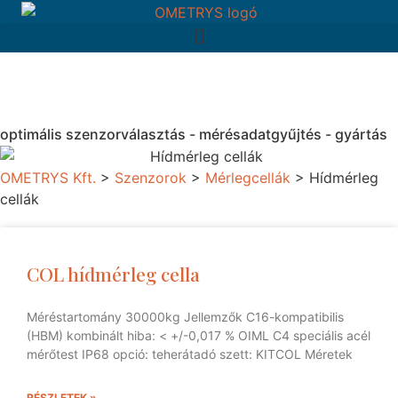
optimális szenzorválasztás - mérésadatgyűjtés - gyártás
OMETRYS Kft.
>
Szenzorok
>
Mérlegcellák
>
Hídmérleg
cellák
COL hídmérleg cella
Méréstartomány 30000kg Jellemzők C16-kompatibilis
(HBM) kombinált hiba: < +/-0,017 % OIML C4 speciális acél
mérőtest IP68 opció: teherátadó szett: KITCOL Méretek
RÉSZLETEK »