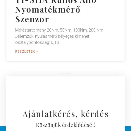
Nyomatékmérő
Szenzor
Méréstartomány 20Nm, 50Nm, 100Nm, 200 Nm
Jellemzők: nyúlásmérő bélyeges kimenet
osztálypontosság: 0,1%
RÉSZLETEK »
Ajánlatkérés, kérdés
Köszönjük érdeklődését!