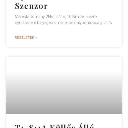
Szenzor
Méréstartomány 2Nm, 5Nm, 10 Nm Jellemzők:
nyúlásmérő bélyeges kimenet osztálypontosság: 0,1%
RÉSZLETEK »
T1-S11A Küllős Álló