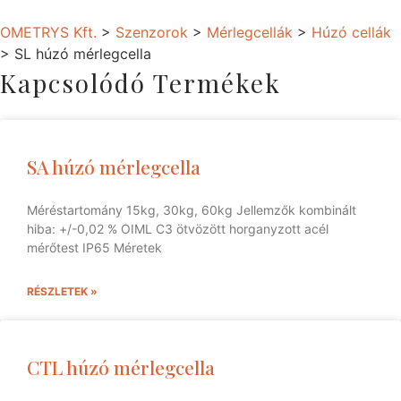
OMETRYS Kft.
>
Szenzorok
>
Mérlegcellák
>
Húzó cellák
>
SL húzó mérlegcella
Kapcsolódó Termékek
SA húzó mérlegcella
Méréstartomány 15kg, 30kg, 60kg Jellemzők kombinált
hiba: +/-0,02 % OIML C3 ötvözött horganyzott acél
mérőtest IP65 Méretek
RÉSZLETEK »
CTL húzó mérlegcella