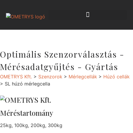
Optimális Szenzorválasztás -
Mérésadatgyűjtés - Gyártás
OMETRYS Kft.
>
Szenzorok
>
Mérlegcellák
>
Húzó cellák
>
SL húzó mérlegcella
Méréstartomány
25kg, 100kg, 200kg, 300kg