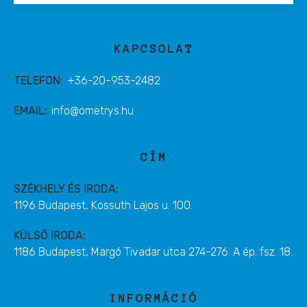
KAPCSOLAT
TELEFON:
+36-20-953-2482
EMAIL:
info@ometrys.hu
CÍM
SZÉKHELY ÉS IRODA:
1196 Budapest, Kossuth Lajos u. 100.
KÜLSŐ IRODA:
1186 Budapest, Margó Tivadar utca 274-276. A ép. fsz. 18.
INFORMÁCIÓ