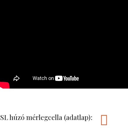
SL húzó mérlegcella (adatlap):