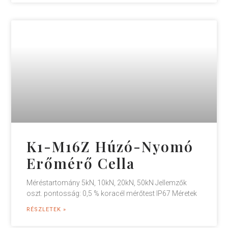
K1-M16Z Húzó-Nyomó
Erőmérő Cella
Méréstartomány 5kN, 10kN, 20kN, 50kN Jellemzők
oszt. pontosság: 0,5 % koracél mérőtest IP67 Méretek
RÉSZLETEK »