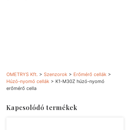
OMETRYS Kft.
>
Szenzorok
>
Erőmérő cellák
>
Húzó-nyomó cellák
>
K1-M30Z húzó-nyomó
erőmérő cella
Kapcsolódó termékek