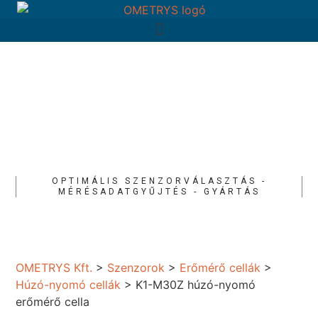
OPTIMÁLIS SZENZORVÁLASZTÁS -
MÉRÉSADATGYŰJTÉS - GYÁRTÁS
OMETRYS Kft.
>
Szenzorok
>
Erőmérő cellák
>
Húzó-nyomó cellák
>
K1-M30Z húzó-nyomó
erőmérő cella