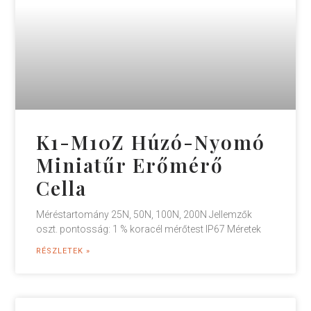
K1-M10Z Húzó-Nyomó
Miniatűr Erőmérő
Cella
Méréstartomány 25N, 50N, 100N, 200N Jellemzők
oszt. pontosság: 1 % koracél mérőtest IP67 Méretek
RÉSZLETEK »