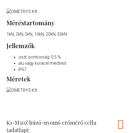
Méréstartomány
1kN, 2kN, 5kN, 10kN, 20kN, 50kN
Jellemzők
oszt. pontosság: 0,5 %
alu vagy koracél mérőtest
IP67
Méretek
K1-M30Z húzó-nyomó erőmérő cella
(adatlap):