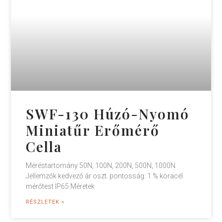
SWF-130 Húzó-Nyomó
Miniatűr Erőmérő
Cella
Méréstartomány 50N, 100N, 200N, 500N, 1000N
Jellemzők kedvező ár oszt. pontosság: 1 % koracél
mérőtest IP65 Méretek
RÉSZLETEK »