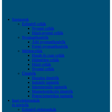
Szenzorok
Erőmérő cellák
Nyomó cellák
Húzó-nyomó cellák
Nyomatékmérők
Álló nyomatékmérők
Forgó nyomatékmérők
Mérlegcellák
Hasáb és csap cellák
Hídmérleg cellák
Húzó cellák
Nyomó cellák
Útmérők
Huzalos útmérők
Induktív tapintók
Inkrementális tapintók
Magnetostrikciós útmérők
Potenciometrikus tapintók
Ipari elektronikák
és kijelzők
Erőmérő elektronikák