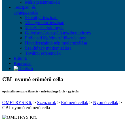
Mérlegelektronikák
Tesztpad- és
célgépgyártás
Szivattyú-tesztpad
Villanymotor-tesztpad
Vízszintes szakítógép
Golyósorsó-vizsgáló tesztberendezés
Próbapad légfékvezérlő-szelephez
Hevederszakító gép modernizálása
Szakítógép modernizálása
További referenciák
Rólunk
Kapcsolat
CBL nyomó erőmérő cella
optimális szenzorválasztás - mérésadatgyűjtés - gyártás
OMETRYS Kft.
>
Szenzorok
>
Erőmérő cellák
>
Nyomó cellák
>
CBL nyomó erőmérő cella