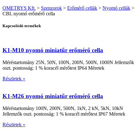
OMETRYS Kft.
>
Szenzorok
>
Erőmérő cellák
>
Nyomó cellák
>
CBL nyomó erőmérő cella
Kapcsolódó termékek
K1-M10 nyomó miniatűr erőmérő cella
Méréstartomány 25N, 50N, 100N, 200N, 500N, 1000N Jellemzők
oszt. pontosság: 1 % koracél mérőtest IP64 Méretek
Részletek »
K1-M26 nyomó miniatűr erőmérő cella
Méréstartomány 100N, 200N, 500N, 1kN, 2 kN, 5kN, 10kN
Jellemzők oszt. pontosság: 1 % koracél mérőtest IP67 Méretek
Részletek »