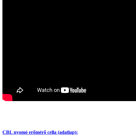
CBL nyomó erőmérő cella (adatlap):